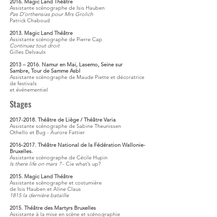
2016. Magic Land Théâtre
Assistante scénographe de Isis Hauben
Pas D’orthensias pour Mrs Grolich
Patrick Chaboud
2013. Magic Land Théâtre
Assistante scénographe de Pierre Cap
Continuez tout droit
Gilles Delvaulx
2013 – 2016. Namur en Mai, Lasemo, Seine sur
Sambre, Tour de Samme Asbl
Assistante scénographe de Maude Piette et décoratrice
de festivals
et événementiel
Stages
2017-2018
. Théâtre de Liège / Théâtre Varia
Assistante scénographe de Sabine Theunissen
Othello et Bug - Aurore Fattier
2016-2017
. Théâtre National de la Fédération Wallonie-
Bruxelles.
Assistante scénographe de Cécile Hupin
Is there life on mars ?
- Cie what’s up?
2015. Magic Land Théâtre
Assistante scénographe et costumière
de Isis Hauben et Aline Claus
1815 la dernière bataille
2015. Théâtre des Martyrs Bruxelles
Assistante à la mise en scène et scénographie