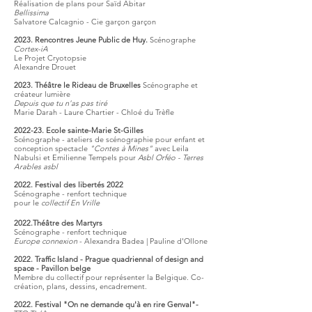
Réalisation de plans pour Saïd Abitar
Bellissima
Salvatore Calcagnio - Cie garçon garçon
2023. Rencontres Jeune Public de Huy.
Scénograp
he
Cortex-iA
Le Projet
Cryotopsie
Alexandre Drouet
2023. Théâtre le Rideau de Bruxelles
Scénographe et
créateur lumière
Depuis que tu n'as pas tiré
Marie Darah - Laure Chartier - Chloé du Trèfle
2022-23. Ecole sainte-Marie St-Gilles
Scénographe - ateliers de scénographie pour enfant et
conception spectacle
"C
ontes à Mines"
avec Leila
Nabulsi et Emilienne Tempels
pour
Asbl Orféo - Terres
Arables asbl
2022. Festival
des libertés 2022
Scénographe - renfort technique
pour le
collectif En Vrille
2022.Théâtre
des Martyrs
Scénographe - renfort technique
Europe conne
xion
- Alexandra Badea | Pauline d'Ollone
2022. Traffic Island - Prague quadriennal of design and
space - Pavillon belge
Membre du collectif pour représenter la Belgique. Co-
création, plans, dessins, encadrement.
2022. Festival "On ne demande qu'à en rire Genval"-