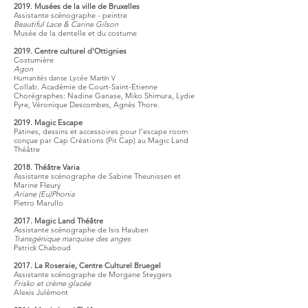
2019. Musées de la ville de Bruxelles
Assistante scénographe - peintre
Beautiful Lace & Carine Gilson
Musée de la dentelle et du costume
2019. Centre culturel d'Ottignies
Costumière
Agon
Humanités danse Lycée Martin V
Collab. Académie de Court-Saint-Etienne
Chorégraphes: Nadine Ganase, Miko Shimura, Lydie
Pyre, Véronique Descombes, Agnès Thore.
2019. Magic Escape
Patines, dessins et accessoires pour l'escape room
conçue par Cap Créations (Pit Cap) au Magic Land
Théâtre
2018. Théâtre Varia
Assistante scénographe de Sabine Theunissen et
Marine Fleury
Ariane (Eu)Phonia
Pietro Marullo
2017. Magic Land Théâtre
Assistante scénographe de Isis Hauben
Transgénique marquise des anges
Patrick Chaboud
2017. La Roseraie, Centre Culturel Bruegel
Assistante scénographe de Morgane Steygers
Frisko et crème glacée
Alexis Julémont