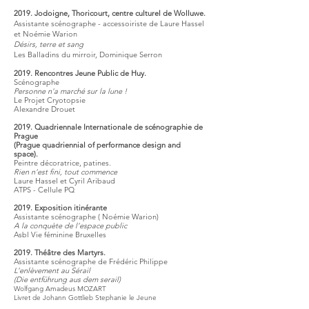
2019. Jodoigne, Thoricourt, centre culturel de Wolluwe.
Assistante scénographe - accessoiriste de Laure Hassel
et Noémie Warion
Désirs, terre et sang
Les Balladins du mirroir, Dominique Serron
2019. Rencontres Jeune Public de Huy.
Scénographe
Personne n'a marché sur la lune !
Le Projet Cryotopsie
Alexandre Drouet
2019. Quadriennale Internationale de scénographie de
Prague
(Prague quadriennial of performance design and
space).
Peintre décoratrice, patines.
Rien n'est fini, tout commence
Laure Hassel et Cyril Aribaud
ATPS - Cellule PQ
2019. Exposition itinérante
Assistante scénographe ( Noémie Warion)
A la conquète de l’espace public
Asbl Vie féminine Bruxelles
2019. Théâtre des Martyrs.
Assistante scénographe de Frédéric Philippe
L'enlèvement au Sérail
(Die entführung aus dem serail)
Wolfgang Amadeus MOZART
Livret de Johann Gottlieb Stephanie le Jeune