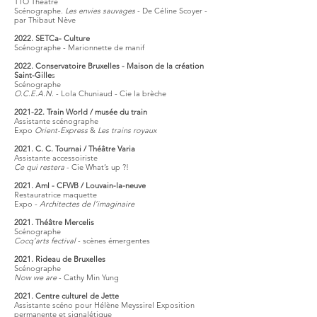
TTO Théâtre
Scénographe.
Les envies sauvages
- De Céline Scoyer -
par Thibaut Nève
2022. SETCa- Culture
Scénographe - Marionnette de manif
2022. Conservatoire Bruxelles - Maison de la création
Saint-Gille
s
Scénographe
O.C.E.A.N
. - Lola Chuniaud - Cie la brèche
2021-22. Train World / musée du train
Assistante scénographe
Expo
Orient-Express
&
Les trains royaux
2021. C. C. Tournai / Théâtre Varia
Assistante accessoiriste
Ce qui restera
- Cie What’s up ?!
2021. Aml - CFWB / Louvain-la-neuve
Restauratrice maquette
Expo -
Architectes de l’imaginaire
2021. Théâtre Mercelis
Scénographe
Cocq’arts fectival
- scènes émergentes
2021. Rideau de Bruxelles
Scénographe
Now we are
- Cathy Min Yung
2021. Centre culturel de Jette
Assistante scéno pour Hélène Meyssirel Exposition
permanente et signalétique