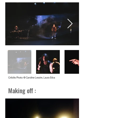
Crédits Photo: © Caroline Lessire, Laura Erba
Making off :